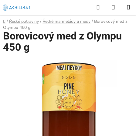
Přejít
Hledat
NÁKUP
na
KOŠÍK
obsah
Domů
/
Řecké potraviny
/
Řecké marmelády a medy
/
Borovicový med z
Olympu 450 g
Borovicový med z Olympu
450 g