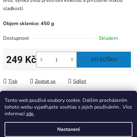
lesů, vyniká svou prvotřídní kvalitou a přirozeně nízkou
sladkostí.
Objem sklenice: 450 g
Dostupnost
Skladem
249 Kč
DO KOŠÍKU
Měrná cena:
Tisk
Zeptat se
Sdílet
Tento web používá soubory cookie. Dalším procházením
tohoto webu vyjadřujete souhlas s jejich používáním.. Více
Popis
informací
zde
.
Diskuze
Nastavení