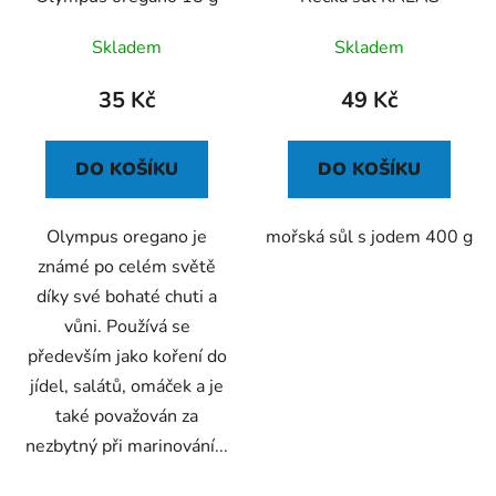
o
ů
d
Skladem
Skladem
u
k
35 Kč
49 Kč
t
ů
DO KOŠÍKU
DO KOŠÍKU
Olympus oregano je
mořská sůl s jodem 400 g
známé po celém světě
díky své bohaté chuti a
vůni. Používá se
především jako koření do
jídel, salátů, omáček a je
také považován za
nezbytný při marinování...