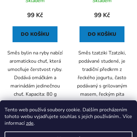
Skladem
Skladem
99 Kč
99 Kč
DO KOŠÍKU
DO KOŠÍKU
Směs bylin na ryby nabízí
Směs tzatziki Tzatziki,
aromatickou chuť, která
podávané studené, je
umocňuje čerstvost ryby.
tradiční předkrm z
Dodává omáčkám a
řeckého jogurtu, často
marinádám jedinečnou
podávaný s grilovaným
chuť. Kapacita: 80 g
masem, řeckým pita
chlebem,
Tento web používá soubory cookie. Dalším procházením
pečenými/smaženými...
tohoto webu vyjadřujete souhlas s jejich používáním.. Více
informací
zde
.