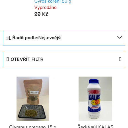
Gyros koření 80 g
Vyprodáno
99 Kč
Ř
Řadit podle:
Nejlevnější
a
z
e
OTEVŘÍT FILTR
n
í
V
p
ý
r
p
o
i
d
s
u
p
k
r
t
Olympus oregano 15 g
Řecká sůl KALAS