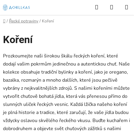
Přejít
Hledat
NÁKUP
na
KOŠÍK
obsah
Domů
/
Řecké potraviny
/
Koření
Koření
Prozkoumejte naši širokou škálu řeckých koření, které
dodají vašim pokrmům jedinečnou a autentickou chuť. Naše
kolekce obsahuje tradiční bylinky a koření, jako je oregano,
bazalka, rozmarýn a mnoho dalších, které jsou pečlivě
vybrány z nejkvalitnějších zdrojů. S našimi kořeními můžete
vytvořit chuťově bohatá jídla, která vás přenesou přímo do
slunných uliček řeckých vesnic. Každá lžička našeho koření
je plná historie a tradice, které zaručují, že vaše jídla budou
vždycky oslavou skvělého řeckého vkusu. Buďte kuchařem i
dobrodruhem a objevte svět chuťových zážitků s našimi