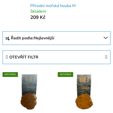
Přírodní mořská houba M
Skladem
209 Kč
Ř
Řadit podle:
Nejlevnější
a
z
e
OTEVŘÍT FILTR
n
í
V
p
NOVINKA
NOVINKA
ý
r
p
o
i
d
s
u
p
k
r
t