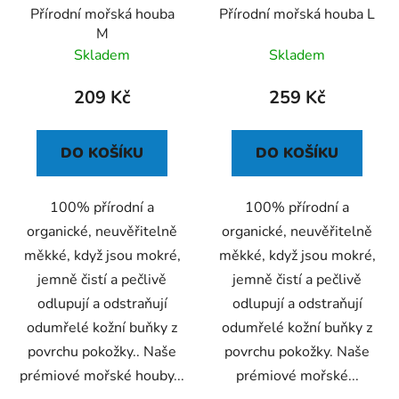
Přírodní mořská houba
Přírodní mořská houba L
o
ů
M
d
Skladem
Skladem
u
k
209 Kč
259 Kč
t
ů
DO KOŠÍKU
DO KOŠÍKU
100% přírodní a
100% přírodní a
organické, neuvěřitelně
organické, neuvěřitelně
měkké, když jsou mokré,
měkké, když jsou mokré,
jemně čistí a pečlivě
jemně čistí a pečlivě
odlupují a odstraňují
odlupují a odstraňují
odumřelé kožní buňky z
odumřelé kožní buňky z
povrchu pokožky.. Naše
povrchu pokožky. Naše
prémiové mořské houby...
prémiové mořské...