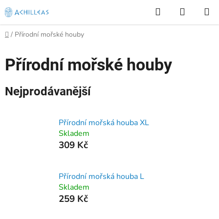
Přejít
Hledat
NÁKUP
na
KOŠÍK
obsah
Domů
/
Přírodní mořské houby
Přírodní mořské houby
Nejprodávanější
Přírodní mořská houba XL
Skladem
309 Kč
Přírodní mořská houba L
Skladem
259 Kč