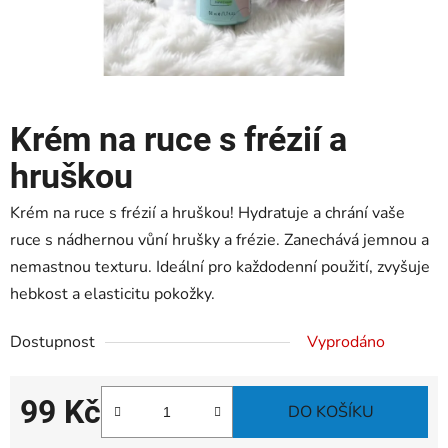
Krém na ruce s frézií a
hruškou
Krém na ruce s frézií a hruškou! Hydratuje a chrání vaše
ruce s nádhernou vůní hrušky a frézie. Zanechává jemnou a
nemastnou texturu. Ideální pro každodenní použití, zvyšuje
hebkost a elasticitu pokožky.
Dostupnost
Vyprodáno
99 Kč
DO KOŠÍKU
Měrná cena: