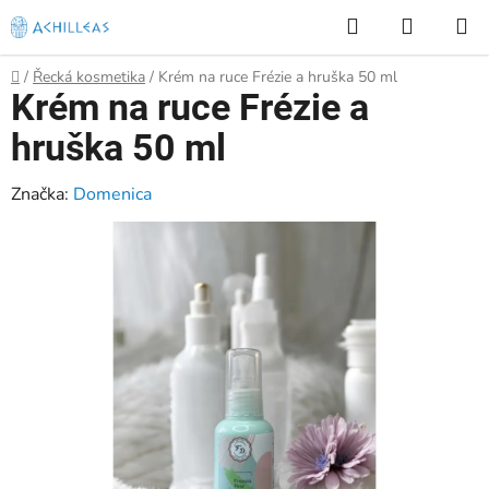
Přejít
Hledat
NÁKUP
na
KOŠÍK
obsah
Domů
/
Řecká kosmetika
/
Krém na ruce Frézie a hruška 50 ml
Krém na ruce Frézie a
hruška 50 ml
Značka:
Domenica