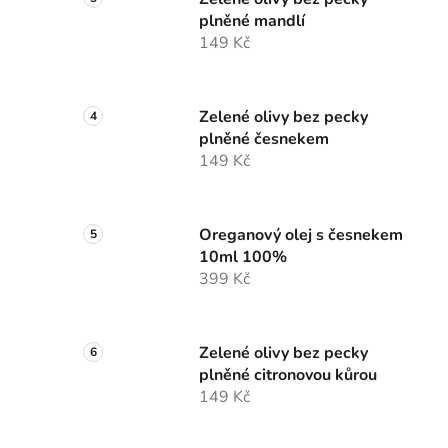
plněné mandlí
149 Kč
Zelené olivy bez pecky
plněné česnekem
149 Kč
Oreganový olej s česnekem
10ml 100%
399 Kč
Zelené olivy bez pecky
plněné citronovou kůrou
149 Kč