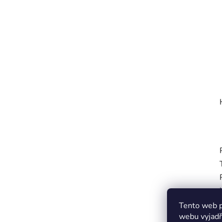
Tento web p
webu vyjadřu