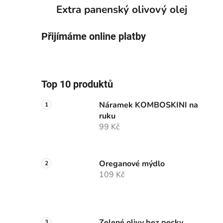
p
Extra panenský olivový olej
a
n
Přijímáme online platby
e
l
Top 10 produktů
Náramek KOMBOSKINI na
ruku
99 Kč
Oreganové mýdlo
109 Kč
Zelené olivy bez pecky