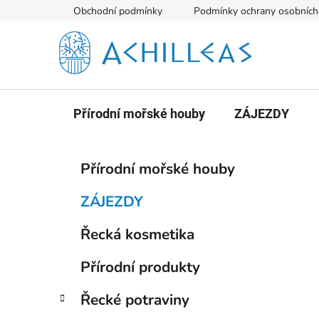
Přejít
Obchodní podmínky
Podmínky ochrany osobních
na
obsah
Přírodní mořské houby
ZÁJEZDY
P
K
Přeskočit
Přírodní mořské houby
a
kategorie
o
t
s
ZÁJEZDY
e
t
g
Řecká kosmetika
r
o
a
r
Přírodní produkty
i
n
e
n
Řecké potraviny
í