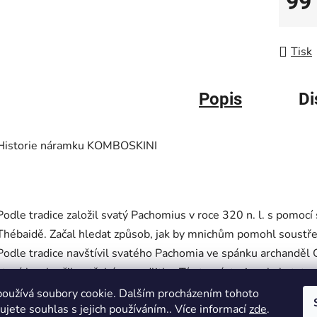
99
Měrná
Tisk
Popis
Di
Historie náramku KOMBOSKINI
Podle tradice založil svatý Pachomius v roce 320 n. l. s pomocí
Thébaidě. Začal hledat způsob, jak by mnichům pomohl soustřed
Podle tradice
navštívil svatého Pachomia ve spánku archanděl 
který by sloužil potřebám modlitby. Tímto nástrojem byla tato
šňůra.https://www.reckovcesku.cz/olivovy-olej/
oužívá soubory cookie. Dalším procházením tohoto
jete souhlas s jejich používáním.. Více informací
zde
.