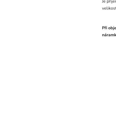
Je příj
velikost
Při ob
náramk