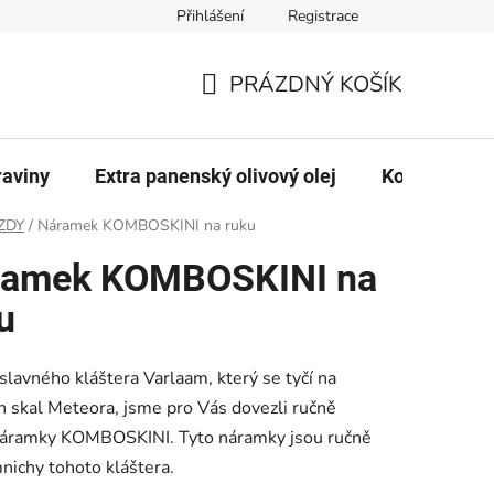
Přihlášení
Registrace
PRÁZDNÝ KOŠÍK
NÁKUPNÍ
KOŠÍK
raviny
Extra panenský olivový olej
Kontakty
ZDY
/
Náramek KOMBOSKINI na ruku
ramek KOMBOSKINI na
u
slavného kláštera Varlaam, který se tyčí na
h skal Meteora, jsme pro Vás dovezli ručně
náramky KOMBOSKINI. Tyto náramky jsou ručně
nichy tohoto kláštera.