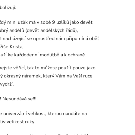
olizují:
ždý mini uzlík má v sobě 9 uzlíků jako devět
obrý andělů (
devět andělských řádů),
íž nacházející se uprostřed nám připomíná oběť
žíše Krista,
ouží ke každodenní modlitbě a k ochraně.
ejste věřící, tak to můžete použít pouze jako
ý okrasný náramek, který Vám na Vaší ruce
vydrží.
 Nesundává se!!!
e univerzální velikost, kterou nandáte na
liv velikost ruky.