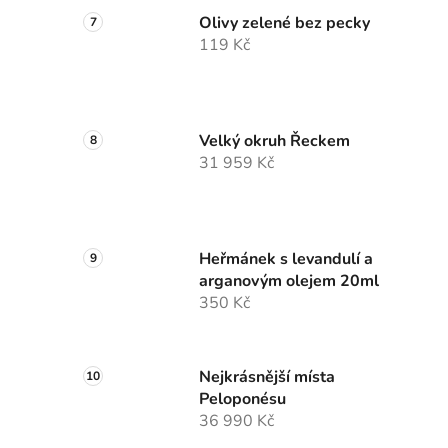
Olivy zelené bez pecky
119 Kč
Velký okruh Řeckem
31 959 Kč
Heřmánek s levandulí a
arganovým olejem 20ml
350 Kč
Nejkrásnější místa
Peloponésu
36 990 Kč