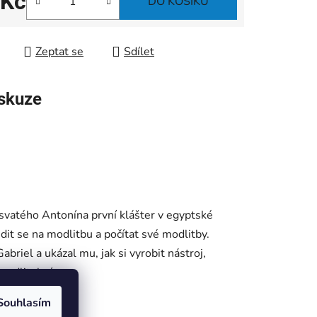
 Kč
DO KOŠÍKU
 cena:
Zeptat se
Sdílet
skuze
 svatého Antonína první klášter v egyptské
it se na modlitbu a počítat své modlitby.
Gabriel
a ukázal mu, jak si vyrobit nástroj,
 modlitební
Souhlasím