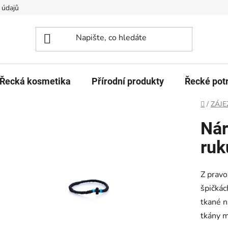
 údajů
Řecká kosmetika
Přírodní produkty
Řecké pot
Domů
/
ZÁJE
Ná
ruk
Z pravo
špičkác
tkané 
tkány m