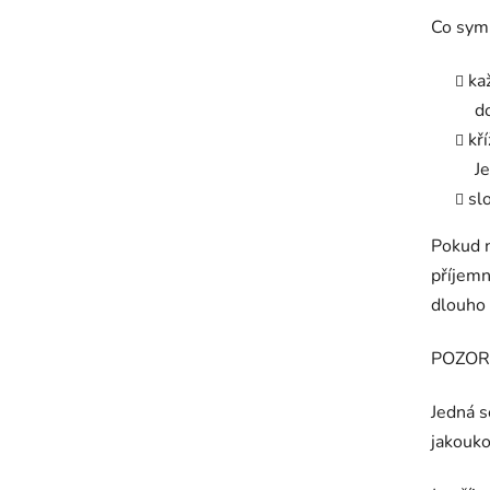
Co symb
ka
d
kř
Je
sl
Pokud n
příjemn
dlouho 
POZOR!
Jedná s
jakouko