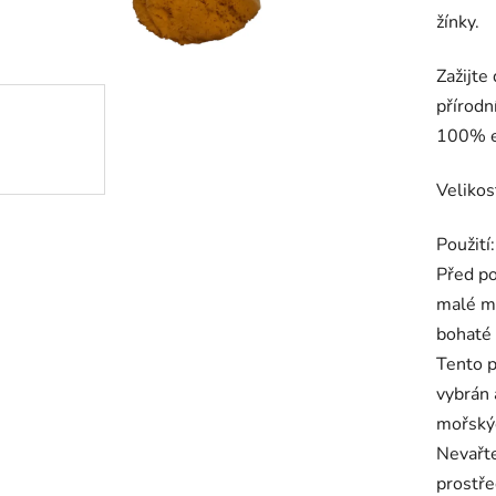
žínky.
Zažijte
přírod
100% ek
Velikos
Použití:
Před po
malé m
bohaté 
Tento p
vybrán 
mořskýc
Nevařte
prostře