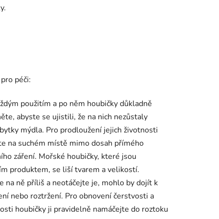
y.
pro péči:
aždým použitím a po něm houbičky důkladně
ěte, abyste se ujistili, že na nich nezůstaly
bytky mýdla. Pro prodloužení jejich životnosti
jte na suchém místě mimo dosah přímého
ího záření. Mořské houbičky, které jsou
ím produktem, se liší tvarem a velikostí.
e na ně příliš a neotáčejte je, mohlo by dojít k
ní nebo roztržení. Pro obnovení čerstvosti a
vosti houbičky ji pravidelně namáčejte do roztoku