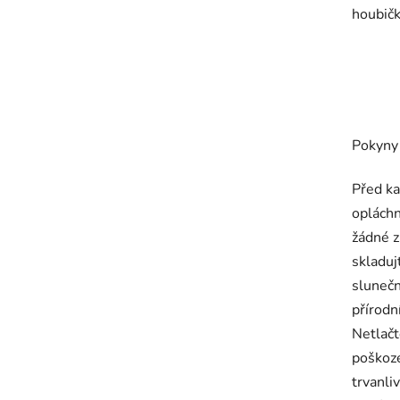
houbičk
Pokyny 
Před k
opláchn
žádné z
skladu
slunečn
přírodn
Netlačt
poškoze
trvanli