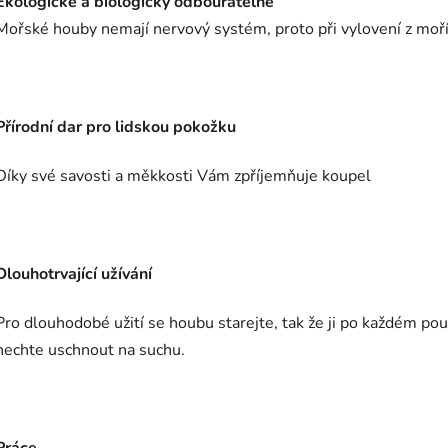
Ekologické a biologicky odbouratelné
Mořské houby nemají nervový systém, proto při vylovení z moří 
Přírodní dar pro lidskou pokožku
Díky své savosti a měkkosti Vám zpříjemňuje koupel
Dlouhotrvající užívání
Pro dlouhodobé užití se houbu starejte, tak že ji po každém pou
nechte uschnout na suchu.