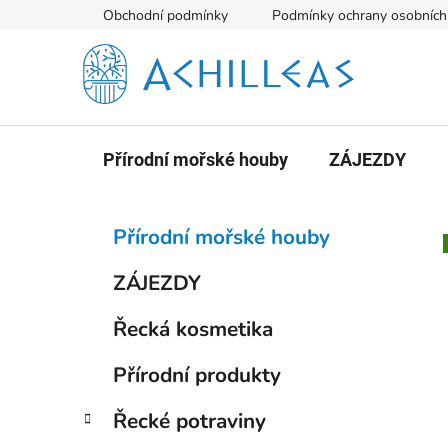
Přejít
Obchodní podmínky
Podmínky ochrany osobních
na
obsah
Přírodní mořské houby
ZÁJEZDY
P
K
Přeskočit
Přírodní mořské houby
a
kategorie
o
t
s
ZÁJEZDY
e
t
g
Řecká kosmetika
r
o
a
r
Přírodní produkty
i
n
e
n
Řecké potraviny
í