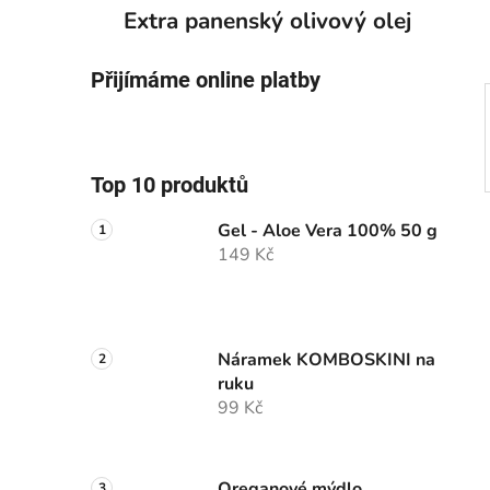
p
Extra panenský olivový olej
a
n
Přijímáme online platby
e
l
Top 10 produktů
Gel - Aloe Vera 100% 50 g
149 Kč
Náramek KOMBOSKINI na
ruku
99 Kč
Oreganové mýdlo