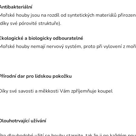
Antibakteriální
Mořské houby jsou na rozdíl od syntetických materiálů přirozeně
(díky své pórovité struktuře).
Ekologické a biologicky odbouratelné
Mořské houby nemají nervový systém, proto při vylovení z moří 
Přírodní dar pro lidskou pokožku
Díky své savosti a měkkosti Vám zpříjemňuje koupel
Dlouhotrvající užívání
Pro dlouhodobé užití se houbu starejte, tak že ji po každém pou