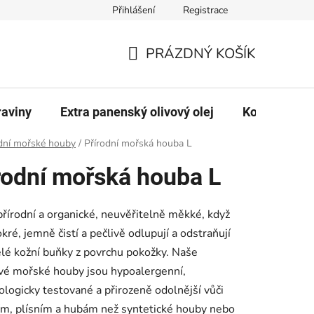
Přihlášení
Registrace
PRÁZDNÝ KOŠÍK
NÁKUPNÍ
KOŠÍK
raviny
Extra panenský olivový olej
Kontakty
dní mořské houby
/
Přírodní mořská houba L
rodní mořská houba L
írodní a organické, neuvěřitelně měkké, když
kré, jemně čistí a pečlivě odlupují a odstraňují
é kožní buňky z povrchu pokožky. Naše
vé mořské houby jsou hypoalergenní,
logicky testované a přirozeně odolnější vůči
ím, plísním a hubám než syntetické houby nebo