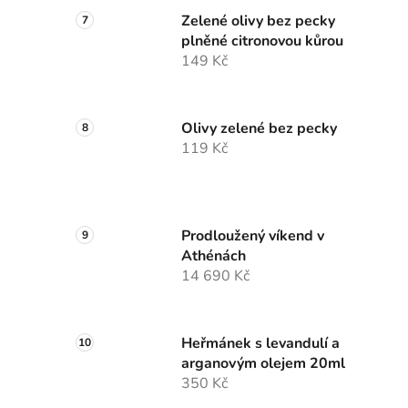
Zelené olivy bez pecky
plněné citronovou kůrou
149 Kč
Olivy zelené bez pecky
119 Kč
Prodloužený víkend v
Athénách
14 690 Kč
Heřmánek s levandulí a
arganovým olejem 20ml
350 Kč