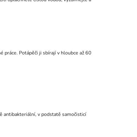
ráce. Potápěči ji sbírají v hloubce až 60
 antibakteriální, v podstatě samočisticí