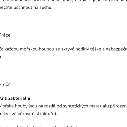
nechte uschnout na suchu.
Práce
Za každou mořskou houbou se skrývá hodiny těžké a nebezpečné p
m
Proč?
Antibakteriální
Mořské houby jsou na rozdíl od syntetických materiálů přirozeně
(díky své pórovité struktuře).