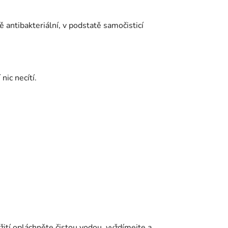
 antibakteriální, v podstatě samočisticí
nic necítí.
žití opláchněte čistou vodou, vyždímejte a