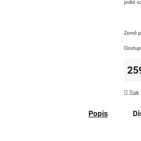
jedlé s
Země p
Dostup
25
Měrná
Tisk
Popis
Di