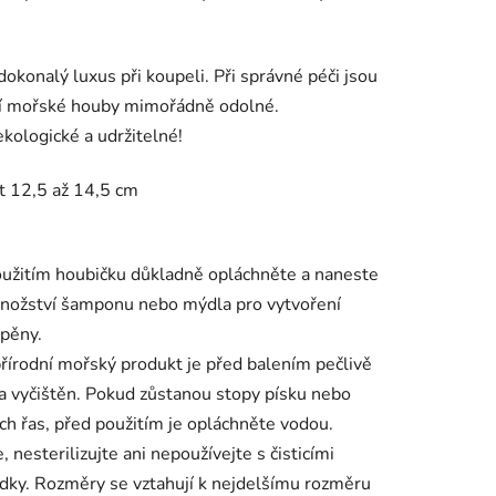
 dokonalý luxus při koupeli. Při správné péči jsou
ní mořské houby mimořádně odolné.
ologické a udržitelné!
t 12,5 až 14,5 cm
užitím houbičku důkladně opláchněte a naneste
nožství šamponu nebo mýdla pro vytvoření
pěny.
řírodní mořský produkt je před balením pečlivě
a vyčištěn. Pokud zůstanou stopy písku nebo
h řas, před použitím je opláchněte vodou.
, nesterilizujte ani nepoužívejte s čisticími
dky. Rozměry se vztahují k nejdelšímu rozměru