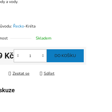
ody a vody.
ůvodu:
Řecko
-Kréta
nost
Skladem
9 Kč
DO KOŠÍKU
 cena:
Zeptat se
Sdílet
skuze