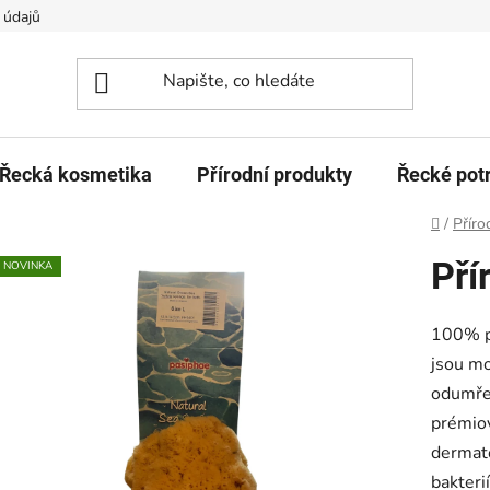
 údajů
Řecká kosmetika
Přírodní produkty
Řecké pot
Domů
/
Příro
Pří
NOVINKA
100% př
jsou mo
odumřel
prémio
dermato
bakteri