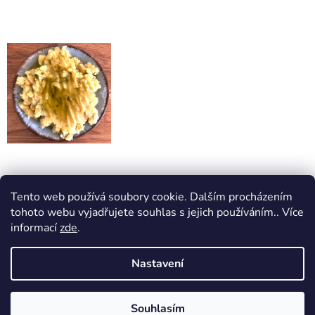
Tento web používá soubory cookie. Dalším procházením
tohoto webu vyjadřujete souhlas s jejich používáním.. Více
informací
zde
.
Nastavení
Záznamy nebyly nalezeny...
Z
Souhlasím
Vytvořil Shoptet