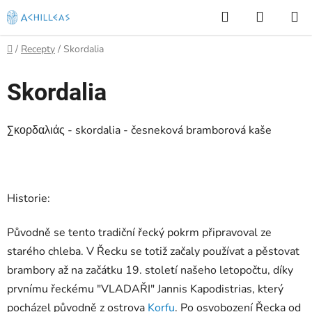
Přejít
Hledat
NÁKUP
na
KOŠÍK
obsah
Domů
/
Recepty
/
Skordalia
Skordalia
Σκορδαλιάς - skordalia - česneková bramborová kaše
Historie:
Původně se tento tradiční řecký pokrm připravoval ze
starého chleba. V Řecku se totiž začaly používat a pěstovat
brambory až na začátku 19. století našeho letopočtu, díky
prvnímu řeckému "VLADAŘI" Jannis Kapodistrias, který
pocházel původně z ostrova
Korfu
. Po osvobození Řecka od