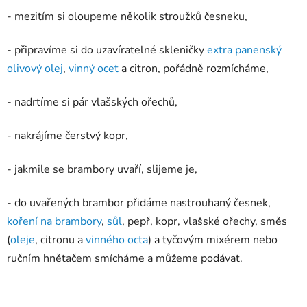
- mezitím si oloupeme několik stroužků česneku,
- připravíme si do uzavíratelné skleničky
extra panenský
olivový olej
,
vinný ocet
a citron, pořádně rozmícháme,
- nadrtíme si pár vlašských ořechů,
- nakrájíme čerstvý kopr,
- jakmile se brambory uvaří, slijeme je,
- do uvařených brambor přidáme nastrouhaný česnek,
koření na brambory
,
sůl
, pepř, kopr, vlašské ořechy, směs
(
oleje
, citronu a
vinného octa
) a tyčovým mixérem nebo
ručním hnětačem smícháme a můžeme podávat.