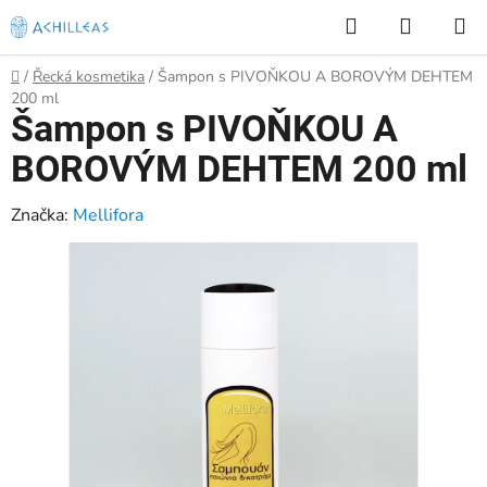
Přejít
Hledat
NÁKUP
na
KOŠÍK
obsah
Domů
/
Řecká kosmetika
/
Šampon s PIVOŇKOU A BOROVÝM DEHTEM
200 ml
Šampon s PIVOŇKOU A
BOROVÝM DEHTEM 200 ml
Značka:
Mellifora